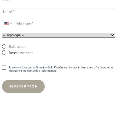
U
n
i
t
e
Habitation
d
S
Investissement
t
a
t
Je consens à ce que le Domaine de la Ferrière stocke mes informations afin de pouvoir
e
répondre à ma demande d’information.
s
+
1
INSCRIPTION